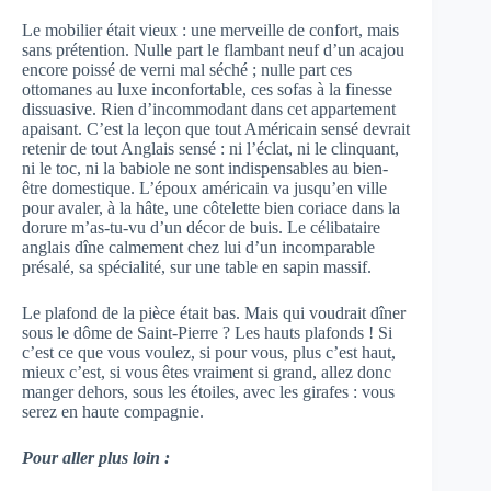
Le mobilier était vieux : une merveille de confort, mais
sans prétention. Nulle part le flambant neuf d’un acajou
encore poissé de verni mal séché ; nulle part ces
ottomanes au luxe inconfortable, ces sofas à la finesse
dissuasive. Rien d’incommodant dans cet appartement
apaisant. C’est la leçon que tout Américain sensé devrait
retenir de tout Anglais sensé : ni l’éclat, ni le clinquant,
ni le toc, ni la babiole ne sont indispensables au bien-
être domestique. L’époux américain va jusqu’en ville
pour avaler, à la hâte, une côtelette bien coriace dans la
dorure m’as-tu-vu d’un décor de buis. Le célibataire
anglais dîne calmement chez lui d’un incomparable
présalé, sa spécialité, sur une table en sapin massif.
Le plafond de la pièce était bas. Mais qui voudrait dîner
sous le dôme de Saint-Pierre ? Les hauts plafonds ! Si
c’est ce que vous voulez, si pour vous, plus c’est haut,
mieux c’est, si vous êtes vraiment si grand, allez donc
manger dehors, sous les étoiles, avec les girafes : vous
serez en haute compagnie.
Pour aller plus loin :